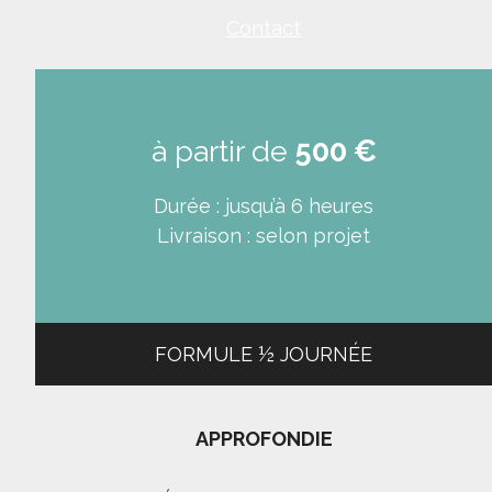
Contact
à partir de
500 €
Durée : jusqu’à 6 heures
Livraison : selon projet
FORMULE ½ JOURNÉE
APPROFONDIE